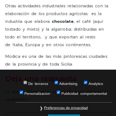
Otras actividades industriales relacionadas con la
elaboración de los productos agrícolas es la
industria que elabora
chocolate
, el café (aquí
tostado y mixto) y la algarroba; distribuidas en
todo el territorio, y que exportan al resto
de Italia, Europa y en otros continentes.
Modica es una de las más pintorescas ciudades
de la provincia y de toda Sicilia.
Deja una respuesta
De terceros
Advertising
Analytics
Lo siento, debes estar
conectado
para publicar un
Personalizacion
Publicidad comportamental
comentario.
Preferencias de privacidad