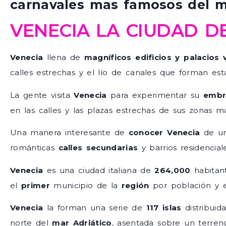
carnavales mas famosos del 
VENECIA LA CIUDAD D
Venecia
llena de
magníficos edificios y palacios
calles estrechas y el lío de canales que forman es
La gente visita
Venecia
para experimentar su
embru
en las calles y las plazas estrechas de sus zonas mas
Una manera interesante de
conocer
Venecia
de un
románticas
calles
secundarias
y barrios residencia
Venecia
es una ciudad italiana de
264,000
habitan
el
primer
municipio de la
región
por población y 
Venecia
la forman una serie de
117
islas
distribuid
norte del
mar Adriático
, asentada sobre un terre