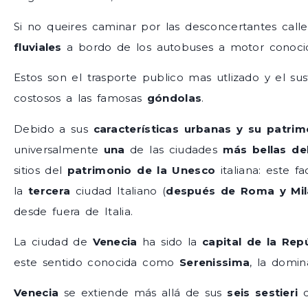
Si no queires caminar por las desconcertantes call
fluviales
a bordo de los autobuses a motor cono
Estos son el trasporte publico mas utlizado y el 
costosos a las famosas
góndolas
.
Debido a sus
características urbanas y su patrimo
universalmente
una
de las ciudades
más bellas d
sitios del
patrimonio de la Unesco
italiana: este f
la
tercera
ciudad Italiano (
después de Roma y Mil
desde fuera de Italia.
La ciudad de
Venecia
ha sido la
capital de la Rep
este sentido conocida como
Serenissima
, la domin
Venecia
se extiende más allá de sus
seis sestieri
c