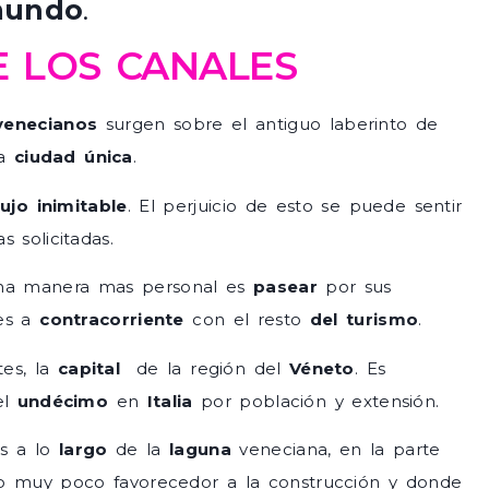
mundo
.
E LOS CANALES
 venecianos
surgen sobre el antiguo laberinto de
ta
ciudad única
.
jo inimitable
. El perjuicio de esto se puede sentir
 solicitadas.
a manera mas personal es
pasear
por sus
les a
contracorriente
con el resto
del turismo
.
tes, la
capital
de la región del
Véneto
. Es
el
undécimo
en
Italia
por población y extensión.
as a lo
largo
de la
laguna
veneciana, en la parte
no muy poco favorecedor a la construcción y donde