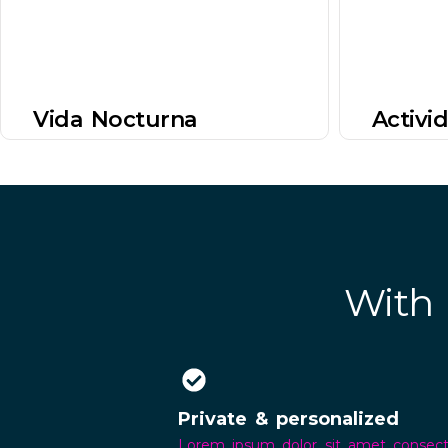
Vida Nocturna
Activi
With 
Private & personalized
Lorem ipsum dolor sit amet consect