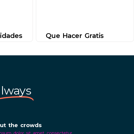
vidades
Que Hacer Gratis
always
ut the crowds
psum dolor sit amet consectetur