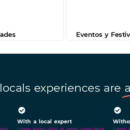
dades
Eventos y Festi
locals experiences are
With a local expert
Witho
etur
Lorem ipsum dolor sit amet consectetur
Lorem i