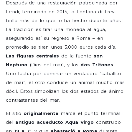
Después de una restauración patrocinada por
Fendi, terminada en 2015, la Fontana di Trevi
brilla más de lo que lo ha hecho durante años.
La tradición es tirar una moneda al agua,
asegurando así su regreso a Roma – en
promedio se tiran unos 3.000 euros cada día.
Las figuras centrales
de la fuente
son
Neptuno
(Dios del mar), y los
dos Tritones
.
Uno lucha por dominar un verdadero “caballito
de mar”, el otro conduce un animal mucho más
dócil. Estos simbolizan los dos estados de ánimo
contrastantes del mar.
El sitio
originalmente
marca el punto terminal
del
antiguo acueducto Aqua Virgo
construido
en
19 a. C
. y que
abasteció a Roma
durante