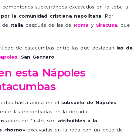
cementerios subterráneos excavados en la toba u
 por la comunidad cristiana napolitana
. Por
as de
Italia
después de las de
Roma
y
Siracusa
, que
ntidad de catacumbas entre las que destacan
las de
apoles
, San Gennaro
en esta Nápoles
Catacumbas
ertas hasta ahora en el
subsuelo de Nápoles
mente las encontradas en la década
io
antes de Cristo, son
atribuibles a la
e «horno»
excavadas en la roca con un pozo de