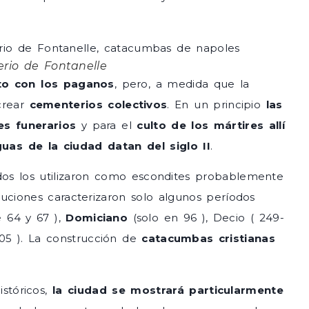
erio de Fontanelle
nto con los paganos
, pero, a medida que la
crear
cementerios colectivos
. En un principio
las
es funerarios
y para el
culto de los mártires allí
as de la ciudad datan del siglo II
.
idos los utilizaron como escondites probablemente
ciones caracterizaron solo algunos períodos
e 64 y 67 ),
Domiciano
(solo en 96 ), Decio ( 249-
305 ). La construcción de
catacumbas cristianas
istóricos,
la ciudad se mostrará particularmente