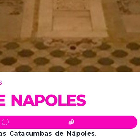
S
E NAPOLES
las Catacumbas de Nápoles
.