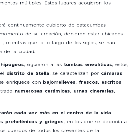
ientos múltiples. Estos lugares acogieron los
.
stará continuamente cubierto de catacumbas
 momento de su creación, debieron estar ubicados
, mientras que, a lo largo de los siglos, se han
 de la ciudad.
n
hipogeos
, siguieron a las
tumbas eneolíticas
; estos,
 el
distrito de Stella
, se caracterizan por
cámaras
a se enriquece con
bajorrelieves, frescos, escritos
ntrado
numerosas cerámicas, urnas cinerarias,
arán cada vez más en el centro de la vida
os prehelénicos y griegos
, en los que se deponía a
os cuerpos de todos los creyentes de la