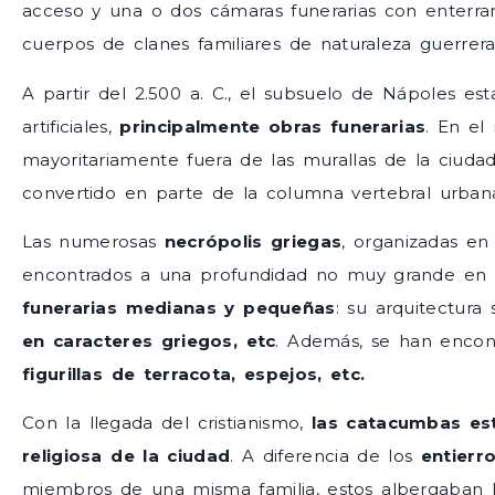
acceso y una o dos cámaras funerarias con enterram
cuerpos de clanes familiares de naturaleza guerrera
A partir del 2.500 a. C., el subsuelo de Nápoles e
artificiales,
principalmente obras funerarias
. En el
mayoritariamente fuera de las murallas de la ciudad 
convertido en parte de la columna vertebral urbana
Las numerosas
necrópolis griegas
, organizadas e
encontrados a una profundidad no muy grande en
funerarias medianas y pequeñas
: su arquitectur
en caracteres griegos, etc
. Además, se han enco
figurillas de terracota, espejos, etc.
Con la llegada del cristianismo,
las catacumbas est
religiosa de la ciudad
. A diferencia de los
entierr
miembros de una misma familia, estos albergaban l