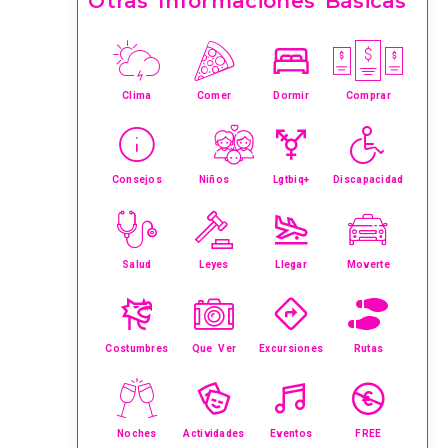
Otras Informaciones Básicas
Clima
Comer
Dormir
Comprar
Consejos
Niños
Lgtbiq+
Discapacidad
Salud
Leyes
Llegar
Moverte
Costumbres
Que Ver
Excursiones
Rutas
Noches
Actividades
Eventos
FREE