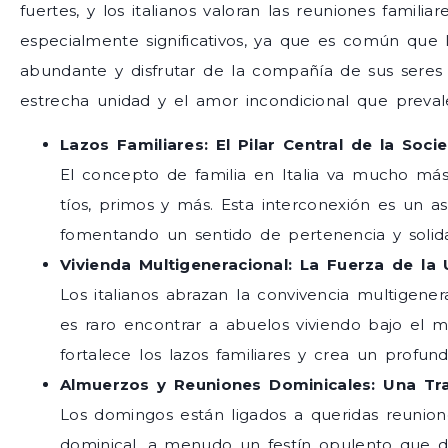
fuertes, y los italianos valoran las reuniones fami
especialmente significativos, ya que es común que 
abundante y disfrutar de la compañía de sus seres q
estrecha unidad y el amor incondicional que prevale
Lazos Familiares: El Pilar Central de la Soci
El concepto de familia en Italia va mucho más
tíos, primos y más. Esta interconexión es un as
fomentando un sentido de pertenencia y solida
Vivienda Multigeneracional: La Fuerza de la
Los italianos abrazan la convivencia multigen
es raro encontrar a abuelos viviendo bajo el m
fortalece los lazos familiares y crea un profu
Almuerzos y Reuniones Dominicales: Una Tra
Los domingos están ligados a queridas reunion
dominical, a menudo un festín opulento que du