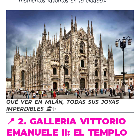
momentos favoritos en la ciudad.»
QUÉ VER EN MILÁN, TODAS SUS JOYAS
IMPERDIBLES
🏛️✨
📍 2. GALLERIA VITTORIO
EMANUELE II: EL TEMPLO