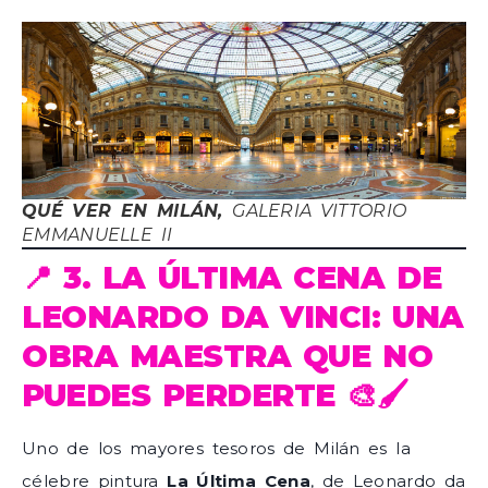
QUÉ VER EN MILÁN,
GALERIA VITTORIO
EMMANUELLE II
📍 3. LA ÚLTIMA CENA DE
LEONARDO DA VINCI: UNA
OBRA MAESTRA QUE NO
PUEDES PERDERTE 🎨🖌️
Uno de los mayores tesoros de Milán es la
célebre pintura
La Última Cena
, de Leonardo da