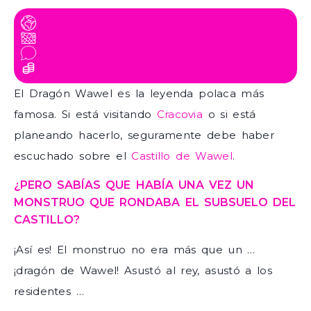
El Dragón Wawel es la leyenda polaca más
famosa. Si está visitando
Cracovia
o si está
planeando hacerlo, seguramente debe haber
escuchado sobre el
Castillo de Wawel
.
¿PERO SABÍAS QUE HABÍA UNA VEZ UN
MONSTRUO QUE RONDABA EL SUBSUELO DEL
CASTILLO?
¡Así es! El monstruo no era más que un …
¡dragón de Wawel! Asustó al rey, asustó a los
residentes …